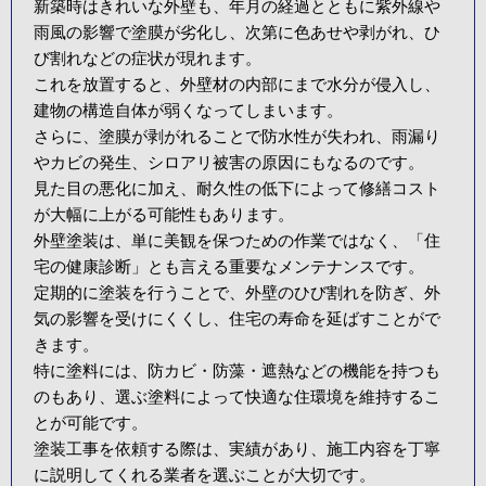
新築時はきれいな外壁も、年月の経過とともに紫外線や
雨風の影響で塗膜が劣化し、次第に色あせや剥がれ、ひ
び割れなどの症状が現れます。
これを放置すると、外壁材の内部にまで水分が侵入し、
建物の構造自体が弱くなってしまいます。
さらに、塗膜が剥がれることで防水性が失われ、雨漏り
やカビの発生、シロアリ被害の原因にもなるのです。
見た目の悪化に加え、耐久性の低下によって修繕コスト
が大幅に上がる可能性もあります。
外壁塗装は、単に美観を保つための作業ではなく、「住
宅の健康診断」とも言える重要なメンテナンスです。
定期的に塗装を行うことで、外壁のひび割れを防ぎ、外
気の影響を受けにくくし、住宅の寿命を延ばすことがで
きます。
特に塗料には、防カビ・防藻・遮熱などの機能を持つも
のもあり、選ぶ塗料によって快適な住環境を維持するこ
とが可能です。
塗装工事を依頼する際は、実績があり、施工内容を丁寧
に説明してくれる業者を選ぶことが大切です。